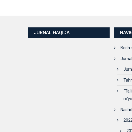
JURNAL HAQIDA
NAVI
Bosh 
Jurna
Jurn
Tahr
“Ta’
ro’y
Nashr
2022
202