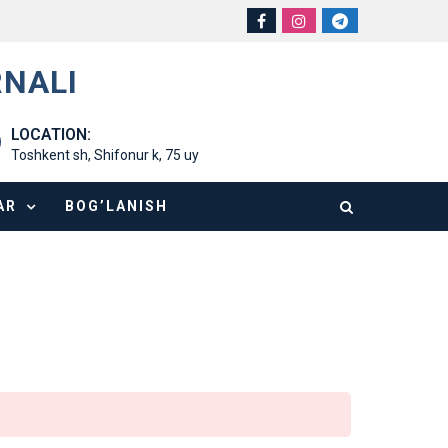
RNALI
LOCATION:
Toshkent sh, Shifonur k, 75 uy
AR
BOG’LANISH