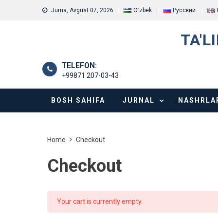
Skip
Juma, Avgust 07, 2026
Oʻzbek
Русский
to
content
TA'L
TELEFON:
+99871 207-03-43
BOSH SAHIFA
JURNAL
NASHRLA
Home
Checkout
Checkout
Your cart is currently empty.