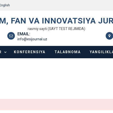
English
IM, FAN VA INNOVATSIYA JU
rasmiy sayti (SAYT TEST REJIMIDA)
EMAIL:
info@esijournal.uz
R
KONFERENSIYA
TALABNOMA
YANGILIKL