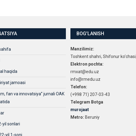
GATSIYA
BOG’LANISH
Manzilimiz:
sahifa
Toshkent shahri, Shifonur ko’chasi
l
Elektron pochta:
al haqida
rmxat@edu.uz
info@rmedu.uz
iriyat jamoasi
Telefon:
lim, fan va innovatsiya” jurnali OAK
(+998 71) 207-03-43
xatida
Telegram Botga
murojaat
lar
Metro:
Beruniy
-yil sonlari
2-yil 1-soni