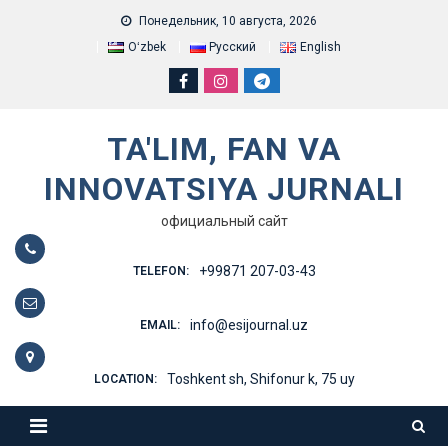
Skip
Понедельник, 10 августа, 2026
to
Oʻzbek
Русский
English
content
TA'LIM, FAN VA
INNOVATSIYA JURNALI
официальный сайт
+99871 207-03-43
TELEFON:
info@esijournal.uz
EMAIL:
Toshkent sh, Shifonur k, 75 uy
LOCATION: