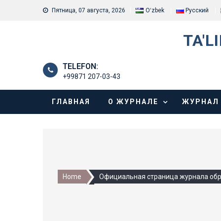
Skip
Пятница, 07 августа, 2026
Oʻzbek
Русский
to
content
TA'L
TELEFON:
+99871 207-03-43
ГЛАВНАЯ
О ЖУРНАЛЕ
ЖУРНАЛ
Home
Официальная страница журнала обр