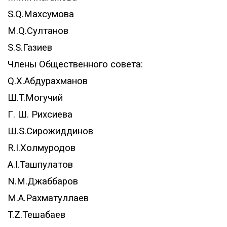
S.Q.Махсумова
M.Q.Султанов
S.S.Газиев
Члены Общественного совета:
Q.X.Абдурахманов
Ш.T.Могучий
Г. Ш. Рихсиева
Ш.S.Сирожиддинов
R.I.Холмуродов
A.I.Ташпулатов
N.M.Джаббаров
M.A.Рахматуллаев
T.Z.Тешабаев