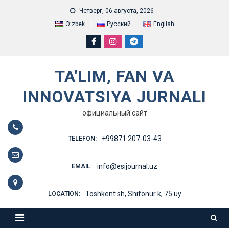
Skip
Четверг, 06 августа, 2026
to
Oʻzbek
Русский
English
content
TA'LIM, FAN VA
INNOVATSIYA JURNALI
официальный сайт
+99871 207-03-43
TELEFON:
info@esijournal.uz
EMAIL:
Toshkent sh, Shifonur k, 75 uy
LOCATION: