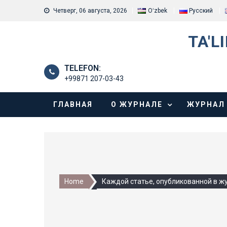
Skip
Четверг, 06 августа, 2026
Oʻzbek
Русский
to
content
TA'L
TELEFON:
+99871 207-03-43
ГЛАВНАЯ
О ЖУРНАЛЕ
ЖУРНАЛ
Home
Каждой статье, опубликованной в ж