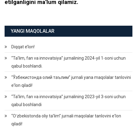
etilganligini maʼlum qilamiz.
YANGI MAQOLALAR
Diqqat e’lon!
“Ta’lim, fan va innovatsiya” jurnalining 2024-yil 1-soni uchun
qabul boshlandi.
“Ўзбекистонда олий таълим” jurnali yana maqolalar tanlovini
eʼlon qiladi!
“Ta’lim, fan va innovatsiya” jurnalining 2023-yil 3-soni uchun
qabul boshlandi
“Oʻzbekistonda oliy taʼlim” jurnali maqolalar tanlovini eʼlon
qiladi!