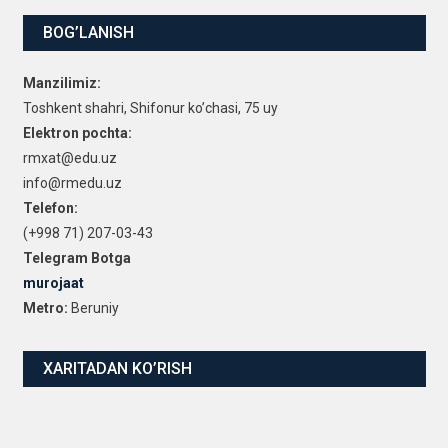
BOG’LANISH
Manzilimiz:
Toshkent shahri, Shifonur ko’chasi, 75 uy
Elektron pochta:
rmxat@edu.uz
info@rmedu.uz
Telefon:
(+998 71) 207-03-43
Telegram Botga
murojaat
Metro:
Beruniy
XARITADAN KO’RISH