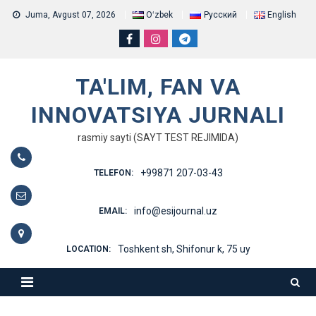
Skip
Juma, Avgust 07, 2026
Oʻzbek
Русский
English
to
content
TA'LIM, FAN VA
INNOVATSIYA JURNALI
rasmiy sayti (SAYT TEST REJIMIDA)
+99871 207-03-43
TELEFON:
info@esijournal.uz
EMAIL:
Toshkent sh, Shifonur k, 75 uy
LOCATION: