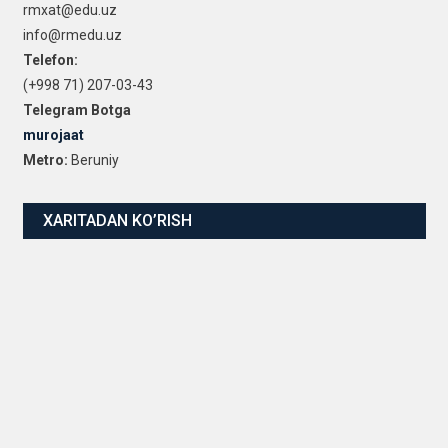
rmxat@edu.uz
info@rmedu.uz
Telefon:
(+998 71) 207-03-43
Telegram Botga
murojaat
Metro:
Beruniy
XARITADAN KO’RISH