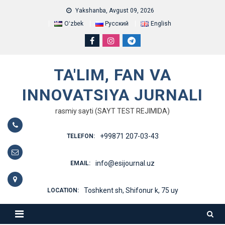
Skip
Yakshanba, Avgust 09, 2026
to
Oʻzbek
Русский
English
content
TA'LIM, FAN VA
INNOVATSIYA JURNALI
rasmiy sayti (SAYT TEST REJIMIDA)
+99871 207-03-43
TELEFON:
info@esijournal.uz
EMAIL:
Toshkent sh, Shifonur k, 75 uy
LOCATION: