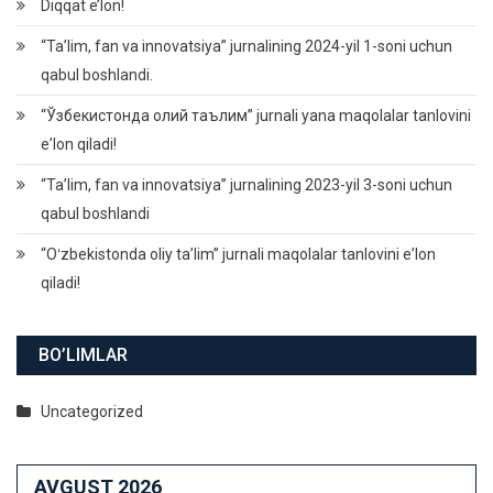
Diqqat e’lon!
“Ta’lim, fan va innovatsiya” jurnalining 2024-yil 1-soni uchun
qabul boshlandi.
“Ўзбекистонда олий таълим” jurnali yana maqolalar tanlovini
eʼlon qiladi!
“Ta’lim, fan va innovatsiya” jurnalining 2023-yil 3-soni uchun
qabul boshlandi
“Oʻzbekistonda oliy taʼlim” jurnali maqolalar tanlovini eʼlon
qiladi!
BO’LIMLAR
Uncategorized
AVGUST 2026