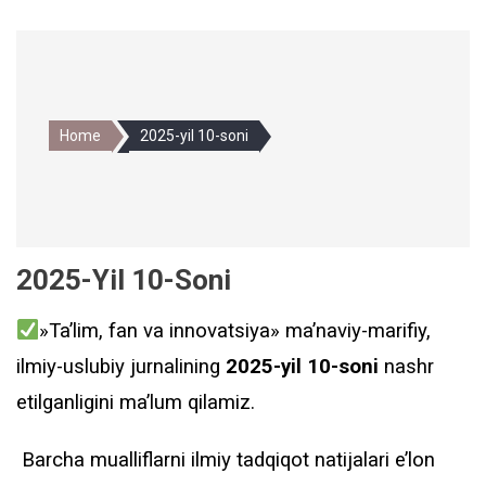
Home
2025-yil 10-soni
2025-Yil 10-Soni
»Ta’lim, fan va innovatsiya» ma’naviy-marifiy,
ilmiy-uslubiy jurnalining
2025-yil 10-soni
nashr
etilganligini ma’lum qilamiz.
Barcha mualliflarni ilmiy tadqiqot natijalari e’lon