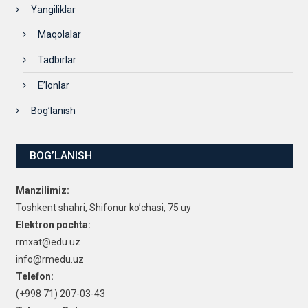
Yangiliklar
Maqolalar
Tadbirlar
E’lonlar
Bog’lanish
BOG’LANISH
Manzilimiz:
Toshkent shahri, Shifonur ko’chasi, 75 uy
Elektron pochta:
rmxat@edu.uz
info@rmedu.uz
Telefon:
(+998 71) 207-03-43