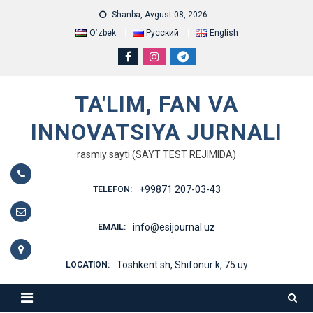
Skip
Shanba, Avgust 08, 2026
to
Oʻzbek
Русский
English
content
TA'LIM, FAN VA
INNOVATSIYA JURNALI
rasmiy sayti (SAYT TEST REJIMIDA)
+99871 207-03-43
TELEFON:
info@esijournal.uz
EMAIL:
Toshkent sh, Shifonur k, 75 uy
LOCATION: