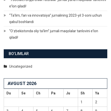
eʼlon qiladi!
“Ta’lim, fan va innovatsiya” jurnalining 2023-yil 3-soni uchun
qabul boshlandi
“Oʻzbekistonda oliy taʼlim” jurnali maqolalar tanlovini eʼlon
qiladi!
BO’LIMLAR
Uncategorized
AVGUST 2026
Du
Se
Ch
Pa
Ju
Sh
Ya
1
2