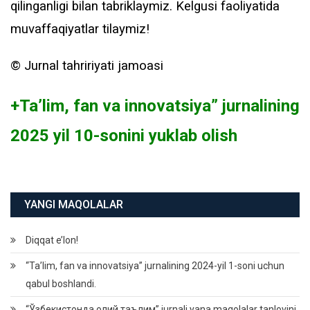
qilinganligi bilan tabriklaymiz. Kelgusi faoliyatida
muvaffaqiyatlar tilaymiz!
©️ Jurnal tahririyati jamoasi
+Ta’lim, fan va innovatsiya” jurnalining
2025 yil 10-sonini yuklab olish
YANGI MAQOLALAR
Diqqat e’lon!
“Ta’lim, fan va innovatsiya” jurnalining 2024-yil 1-soni uchun
qabul boshlandi.
“Ўзбекистонда олий таълим” jurnali yana maqolalar tanlovini