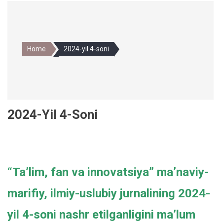
Home
2024-yil 4-soni
2024-Yil 4-Soni
“Taʼlim, fan va innovatsiya” maʼnaviy-
marifiy, ilmiy-uslubiy jurnalining 2024-
yil 4-soni nashr etilganligini maʼlum