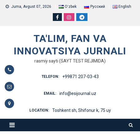
Skip
Juma, Avgust 07, 2026
Oʻzbek
Русский
English
to
content
TA'LIM, FAN VA
INNOVATSIYA JURNALI
rasmiy sayti (SAYT TEST REJIMIDA)
+99871 207-03-43
TELEFON:
info@esijournal.uz
EMAIL:
Toshkent sh, Shifonur k, 75 uy
LOCATION: