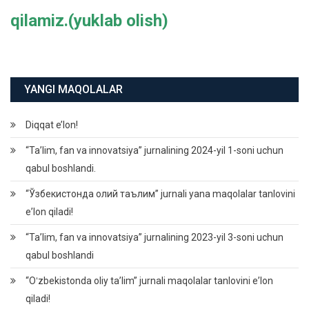
qilamiz.(yuklab olish)
YANGI MAQOLALAR
Diqqat e’lon!
“Ta’lim, fan va innovatsiya” jurnalining 2024-yil 1-soni uchun
qabul boshlandi.
“Ўзбекистонда олий таълим” jurnali yana maqolalar tanlovini
eʼlon qiladi!
“Ta’lim, fan va innovatsiya” jurnalining 2023-yil 3-soni uchun
qabul boshlandi
“Oʻzbekistonda oliy taʼlim” jurnali maqolalar tanlovini eʼlon
qiladi!