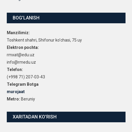
BOG’LANISH
Manzilimiz:
Toshkent shahri, Shifonur ko’chasi, 75 uy
Elektron pochta:
rmxat@edu.uz
info@rmedu.uz
Telefon:
(+998 71) 207-03-43
Telegram Botga
murojaat
Metro:
Beruniy
XARITADAN KO’RISH