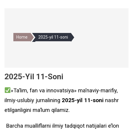
Home
2025-yil 11-soni
2025-Yil 11-Soni
»Ta’lim, fan va innovatsiya» ma’naviy-marifiy,
ilmiy-uslubiy jurnalining
2025-yil 11-soni
nashr
etilganligini ma’lum qilamiz.
Barcha mualliflarni ilmiy tadqiqot natijalari e’lon