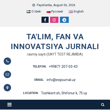
Skip
Payshanba, Avgust 06, 2026
to
Oʻzbek
Русский
English
content
TA'LIM, FAN VA
INNOVATSIYA JURNALI
rasmiy sayti (SAYT TEST REJIMIDA)
+99871 207-03-43
TELEFON:
info@esijournal.uz
EMAIL:
Toshkent sh, Shifonur k, 75 uy
LOCATION: