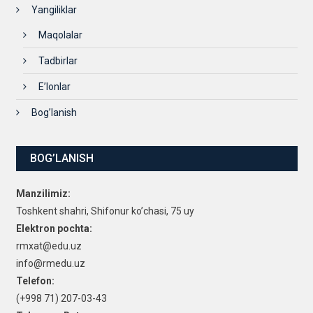
Yangiliklar
Maqolalar
Tadbirlar
E’lonlar
Bog’lanish
BOG’LANISH
Manzilimiz:
Toshkent shahri, Shifonur ko’chasi, 75 uy
Elektron pochta:
rmxat@edu.uz
info@rmedu.uz
Telefon:
(+998 71) 207-03-43