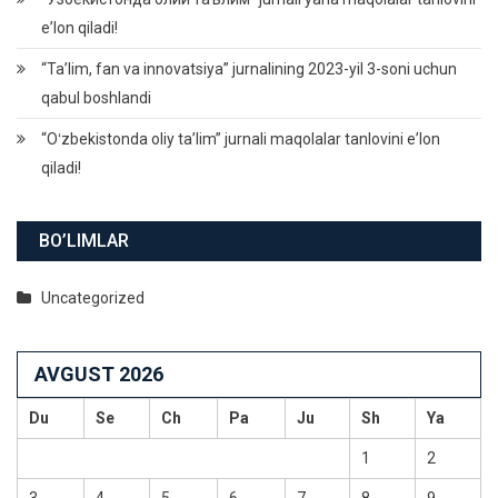
eʼlon qiladi!
“Ta’lim, fan va innovatsiya” jurnalining 2023-yil 3-soni uchun
qabul boshlandi
“Oʻzbekistonda oliy taʼlim” jurnali maqolalar tanlovini eʼlon
qiladi!
BO’LIMLAR
Uncategorized
AVGUST 2026
Du
Se
Ch
Pa
Ju
Sh
Ya
1
2