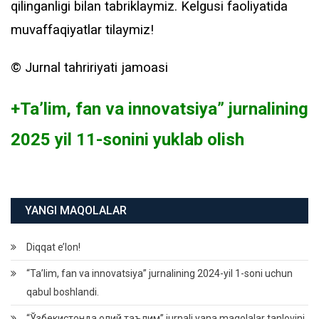
qilinganligi bilan tabriklaymiz. Kelgusi faoliyatida
muvaffaqiyatlar tilaymiz!
©️ Jurnal tahririyati jamoasi
+Ta’lim, fan va innovatsiya” jurnalining
2025 yil 11-sonini yuklab olish
YANGI MAQOLALAR
Diqqat e’lon!
“Ta’lim, fan va innovatsiya” jurnalining 2024-yil 1-soni uchun
qabul boshlandi.
“Ўзбекистонда олий таълим” jurnali yana maqolalar tanlovini