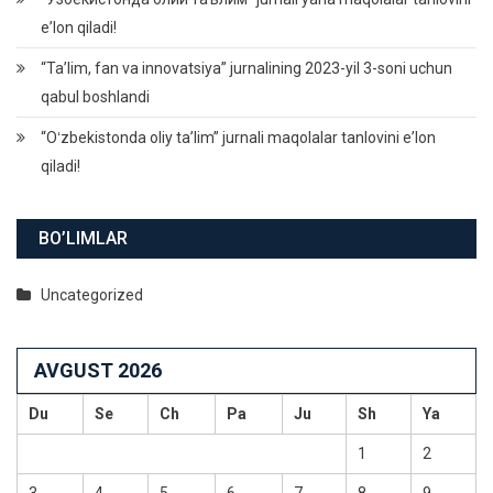
eʼlon qiladi!
“Ta’lim, fan va innovatsiya” jurnalining 2023-yil 3-soni uchun
qabul boshlandi
“Oʻzbekistonda oliy taʼlim” jurnali maqolalar tanlovini eʼlon
qiladi!
BO’LIMLAR
Uncategorized
AVGUST 2026
Du
Se
Ch
Pa
Ju
Sh
Ya
1
2