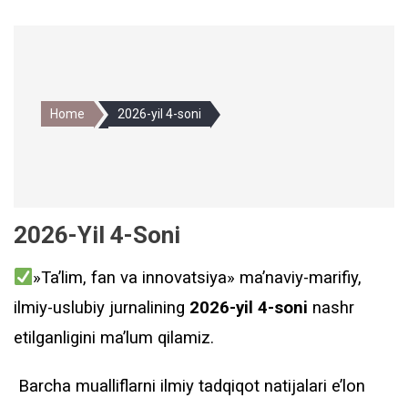
Home
2026-yil 4-soni
2026-Yil 4-Soni
»Ta’lim, fan va innovatsiya» ma’naviy-marifiy,
ilmiy-uslubiy jurnalining
2026-yil 4-soni
nashr
etilganligini ma’lum qilamiz.
Barcha mualliflarni ilmiy tadqiqot natijalari e’lon