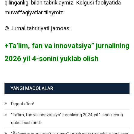
qilinganligi bilan tabriklaymiz. Kelgusi faoliyatida
muvaffaqiyatlar tilaymiz!
©️ Jurnal tahririyati jamoasi
+Ta’lim, fan va innovatsiya” jurnalining
2026 yil 4-sonini yuklab olish
YANGI MAQOLALAR
Diqqat e’lon!
“Ta’lim, fan va innovatsiya” jurnalining 2024-yil 1-soni uchun
qabul boshlandi.
“Ўзбекистонда олий таълим” jurnali yana maqolalar tanlovini