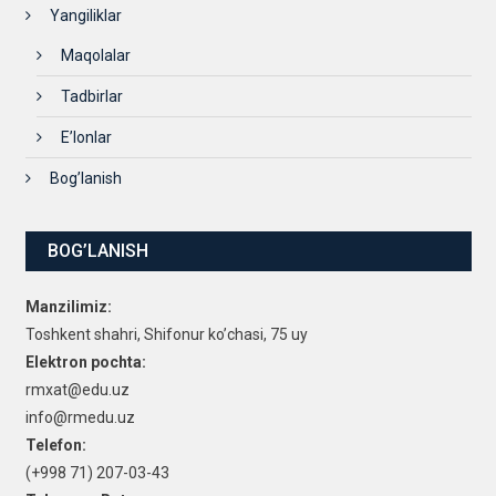
Yangiliklar
Maqolalar
Tadbirlar
E’lonlar
Bog’lanish
BOG’LANISH
Manzilimiz:
Toshkent shahri, Shifonur ko’chasi, 75 uy
Elektron pochta:
rmxat@edu.uz
info@rmedu.uz
Telefon:
(+998 71) 207-03-43