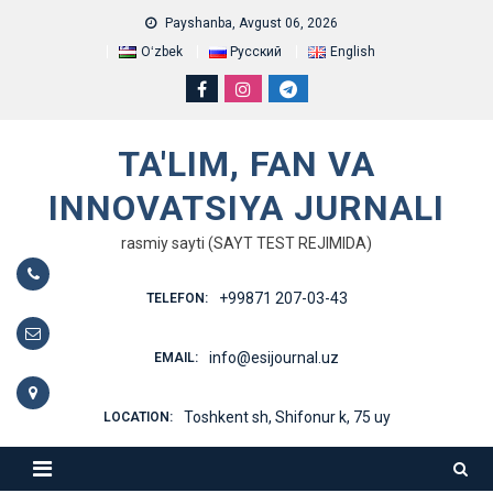
Skip
Payshanba, Avgust 06, 2026
to
Oʻzbek
Русский
English
content
TA'LIM, FAN VA
INNOVATSIYA JURNALI
rasmiy sayti (SAYT TEST REJIMIDA)
+99871 207-03-43
TELEFON:
info@esijournal.uz
EMAIL:
Toshkent sh, Shifonur k, 75 uy
LOCATION: