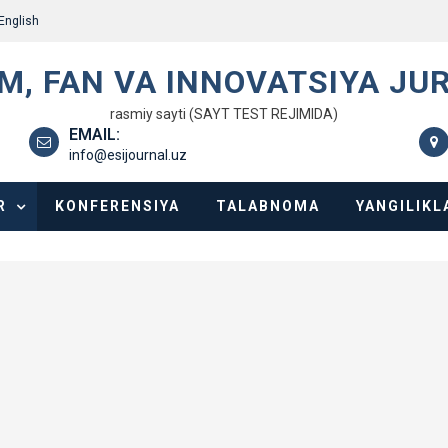
English
IM, FAN VA INNOVATSIYA JU
rasmiy sayti (SAYT TEST REJIMIDA)
EMAIL:
info@esijournal.uz
R
KONFERENSIYA
TALABNOMA
YANGILIKL