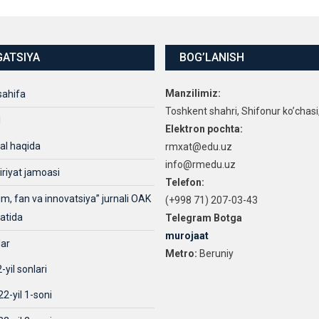
GATSIYA
BOG’LANISH
Manzilimiz:
sahifa
Toshkent shahri, Shifonur ko’chasi
l
Elektron pochta:
al haqida
rmxat@edu.uz
info@rmedu.uz
iriyat jamoasi
Telefon:
lim, fan va innovatsiya” jurnali OAK
(+998 71) 207-03-43
xatida
Telegram Botga
murojaat
lar
Metro:
Beruniy
-yil sonlari
2-yil 1-soni