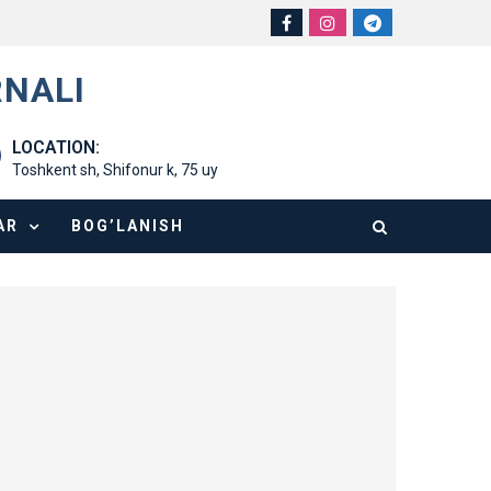
RNALI
LOCATION:
Toshkent sh, Shifonur k, 75 uy
AR
BOG’LANISH