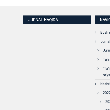
JURNAL HAQIDA
NAVI
Bosh 
Jurna
Jurn
Tahr
“Ta’
ro’y
Nashr
2022
202