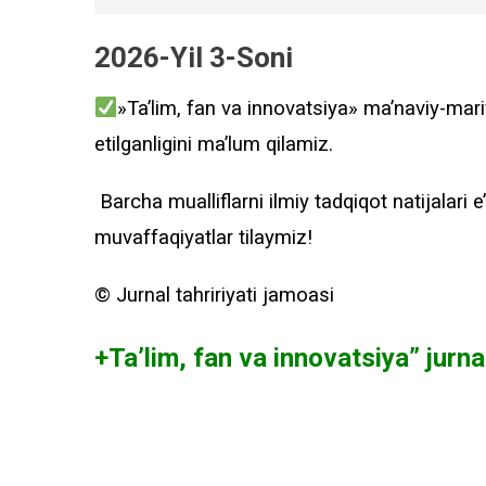
2026-Yil 3-Soni
»Ta’lim, fan va innovatsiya» ma’naviy-marif
etilganligini ma’lum qilamiz.
Barcha mualliflarni ilmiy tadqiqot natijalari e’
muvaffaqiyatlar tilaymiz!
©️ Jurnal tahririyati jamoasi
+Ta’lim, fan va innovatsiya” jurna