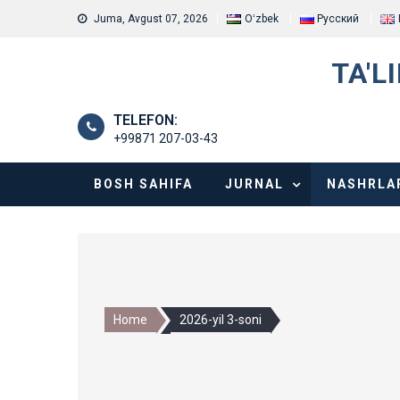
Skip
Juma, Avgust 07, 2026
Oʻzbek
Русский
to
content
TA'L
TELEFON:
+99871 207-03-43
BOSH SAHIFA
JURNAL
NASHRLA
Home
2026-yil 3-soni