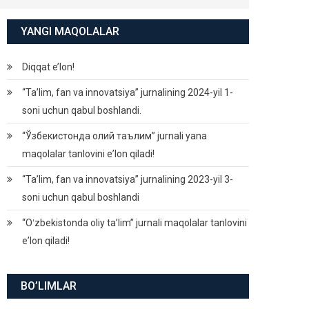
YANGI MAQOLALAR
Diqqat e’lon!
“Ta’lim, fan va innovatsiya” jurnalining 2024-yil 1-
soni uchun qabul boshlandi.
“Ўзбекистонда олий таълим” jurnali yana
maqolalar tanlovini eʼlon qiladi!
“Ta’lim, fan va innovatsiya” jurnalining 2023-yil 3-
soni uchun qabul boshlandi
“Oʻzbekistonda oliy taʼlim” jurnali maqolalar tanlovini
eʼlon qiladi!
BO’LIMLAR