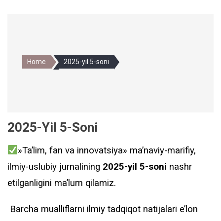
Home
2025-yil 5-soni
2025-Yil 5-Soni
»Ta’lim, fan va innovatsiya» ma’naviy-marifiy,
ilmiy-uslubiy jurnalining
2025-yil 5-soni
nashr
etilganligini ma’lum qilamiz.
Barcha mualliflarni ilmiy tadqiqot natijalari e’lon