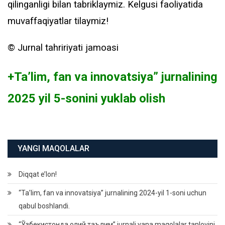
qilinganligi bilan tabriklaymiz. Kelgusi faoliyatida
muvaffaqiyatlar tilaymiz!
©️ Jurnal tahririyati jamoasi
+Ta’lim, fan va innovatsiya” jurnalining
2025 yil 5-sonini yuklab olish
YANGI MAQOLALAR
Diqqat e’lon!
“Ta’lim, fan va innovatsiya” jurnalining 2024-yil 1-soni uchun
qabul boshlandi.
“Ўзбекистонда олий таълим” jurnali yana maqolalar tanlovini