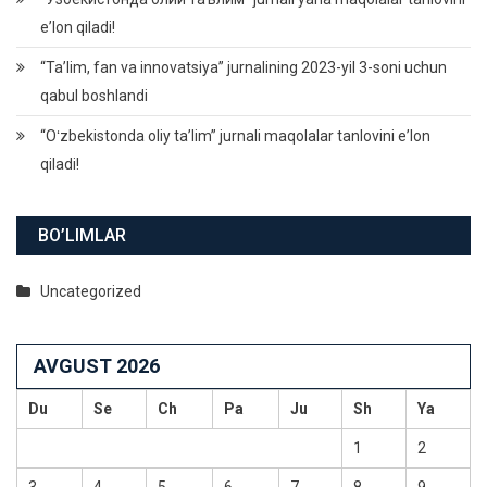
eʼlon qiladi!
“Ta’lim, fan va innovatsiya” jurnalining 2023-yil 3-soni uchun
qabul boshlandi
“Oʻzbekistonda oliy taʼlim” jurnali maqolalar tanlovini eʼlon
qiladi!
BO’LIMLAR
Uncategorized
AVGUST 2026
Du
Se
Ch
Pa
Ju
Sh
Ya
1
2