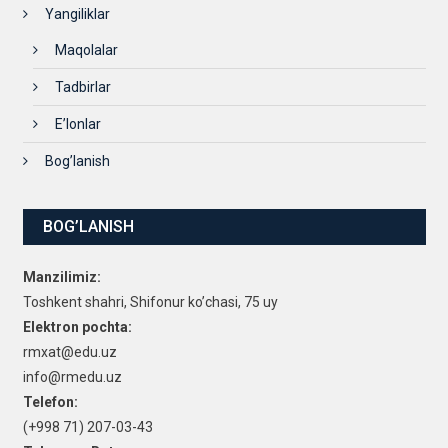
Yangiliklar
Maqolalar
Tadbirlar
E’lonlar
Bog’lanish
BOG’LANISH
Manzilimiz:
Toshkent shahri, Shifonur ko’chasi, 75 uy
Elektron pochta:
rmxat@edu.uz
info@rmedu.uz
Telefon:
(+998 71) 207-03-43