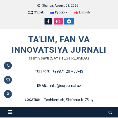
Skip
Shanba, Avgust 08, 2026
to
Oʻzbek
Русский
English
content
TA'LIM, FAN VA
INNOVATSIYA JURNALI
rasmiy sayti (SAYT TEST REJIMIDA)
+99871 207-03-43
TELEFON:
info@esijournal.uz
EMAIL:
Toshkent sh, Shifonur k, 75 uy
LOCATION: