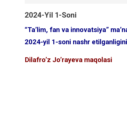
2024-Yil 1-Soni
“Taʼlim, fan va innovatsiya” maʼna
2024-yil 1-soni nashr etilganligin
Dilafro’z Jo’rayeva maqolasi