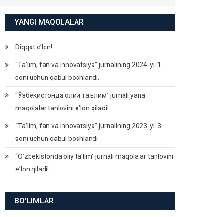
YANGI MAQOLALAR
Diqqat e’lon!
“Ta’lim, fan va innovatsiya” jurnalining 2024-yil 1-
soni uchun qabul boshlandi.
“Ўзбекистонда олий таълим” jurnali yana
maqolalar tanlovini eʼlon qiladi!
“Ta’lim, fan va innovatsiya” jurnalining 2023-yil 3-
soni uchun qabul boshlandi
“Oʻzbekistonda oliy taʼlim” jurnali maqolalar tanlovini
eʼlon qiladi!
BO’LIMLAR