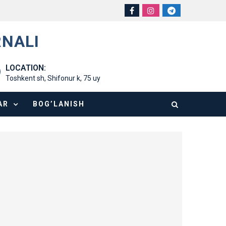
RNALI
LOCATION:
Toshkent sh, Shifonur k, 75 uy
AR
BOG’LANISH