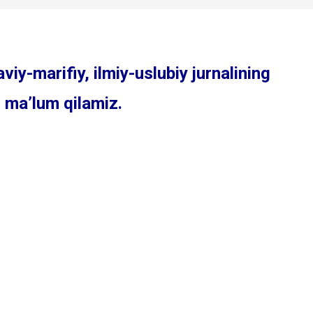
viy-marifiy, ilmiy-uslubiy jurnalining
i maʼlum qilamiz.