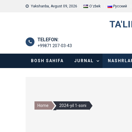
Skip
Yakshanba, Avgust 09, 2026
Oʻzbek
Русский
to
content
TA'L
TELEFON:
+99871 207-03-43
BOSH SAHIFA
JURNAL
NASHRLA
Home
2024-yil 1-soni