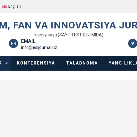
English
IM, FAN VA INNOVATSIYA JU
rasmiy sayti (SAYT TEST REJIMIDA)
EMAIL:
info@esijournal.uz
R
KONFERENSIYA
TALABNOMA
YANGILIKL