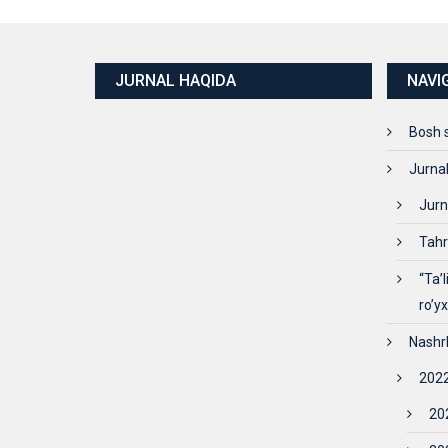
JURNAL HAQIDA
NAVI
Bosh 
Jurna
Jurn
Tahr
“Ta’
ro’y
Nashr
2022
202