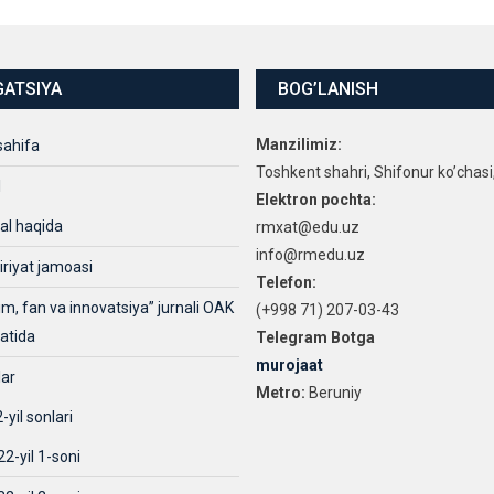
GATSIYA
BOG’LANISH
Manzilimiz:
sahifa
Toshkent shahri, Shifonur ko’chasi
l
Elektron pochta:
al haqida
rmxat@edu.uz
info@rmedu.uz
iriyat jamoasi
Telefon:
lim, fan va innovatsiya” jurnali OAK
(+998 71) 207-03-43
xatida
Telegram Botga
murojaat
lar
Metro:
Beruniy
-yil sonlari
2-yil 1-soni