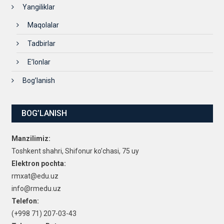
Yangiliklar
Maqolalar
Tadbirlar
E’lonlar
Bog’lanish
BOG’LANISH
Manzilimiz:
Toshkent shahri, Shifonur ko’chasi, 75 uy
Elektron pochta:
rmxat@edu.uz
info@rmedu.uz
Telefon:
(+998 71) 207-03-43