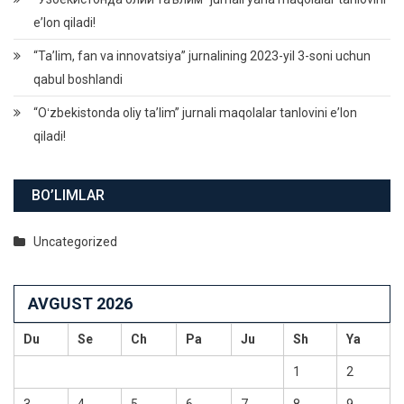
eʼlon qiladi!
“Ta’lim, fan va innovatsiya” jurnalining 2023-yil 3-soni uchun
qabul boshlandi
“Oʻzbekistonda oliy taʼlim” jurnali maqolalar tanlovini eʼlon
qiladi!
BO’LIMLAR
Uncategorized
AVGUST 2026
Du
Se
Ch
Pa
Ju
Sh
Ya
1
2