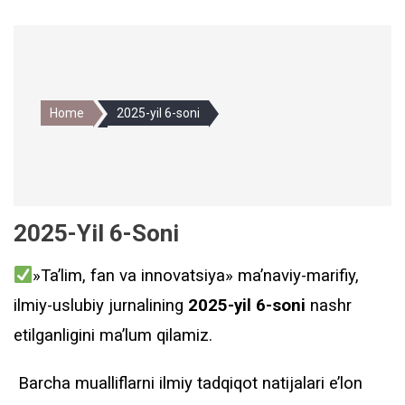
Home
2025-yil 6-soni
2025-Yil 6-Soni
»Ta’lim, fan va innovatsiya» ma’naviy-marifiy,
ilmiy-uslubiy jurnalining
2025-yil 6-soni
nashr
etilganligini ma’lum qilamiz.
Barcha mualliflarni ilmiy tadqiqot natijalari e’lon