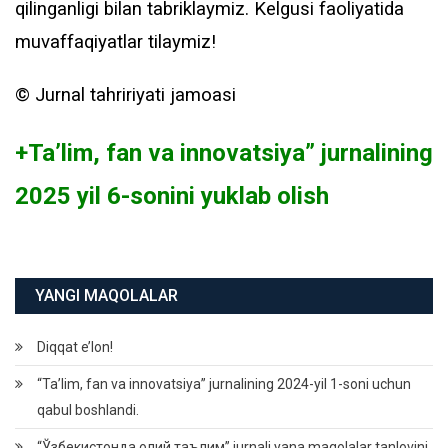
qilinganligi bilan tabriklaymiz. Kelgusi faoliyatida
muvaffaqiyatlar tilaymiz!
©️ Jurnal tahririyati jamoasi
+Ta’lim, fan va innovatsiya” jurnalining
2025 yil 6-sonini yuklab olish
YANGI MAQOLALAR
Diqqat e’lon!
“Ta’lim, fan va innovatsiya” jurnalining 2024-yil 1-soni uchun
qabul boshlandi.
“Ўзбекистонда олий таълим” jurnali yana maqolalar tanlovini