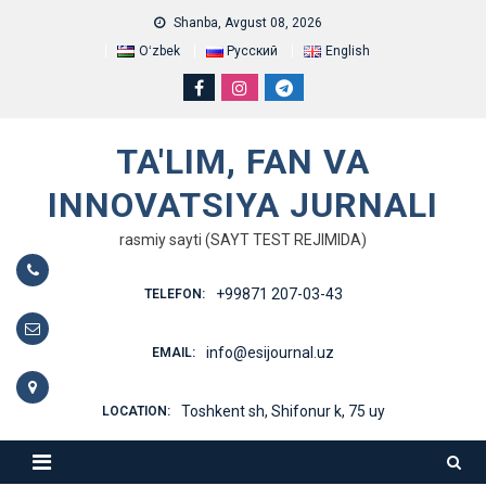
Skip
Shanba, Avgust 08, 2026
to
Oʻzbek
Русский
English
content
TA'LIM, FAN VA
INNOVATSIYA JURNALI
rasmiy sayti (SAYT TEST REJIMIDA)
+99871 207-03-43
TELEFON:
info@esijournal.uz
EMAIL:
Toshkent sh, Shifonur k, 75 uy
LOCATION: