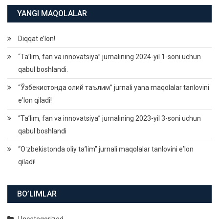
YANGI MAQOLALAR
Diqqat e’lon!
“Ta’lim, fan va innovatsiya” jurnalining 2024-yil 1-soni uchun
qabul boshlandi.
“Ўзбекистонда олий таълим” jurnali yana maqolalar tanlovini
eʼlon qiladi!
“Ta’lim, fan va innovatsiya” jurnalining 2023-yil 3-soni uchun
qabul boshlandi
“Oʻzbekistonda oliy taʼlim” jurnali maqolalar tanlovini eʼlon
qiladi!
BO’LIMLAR