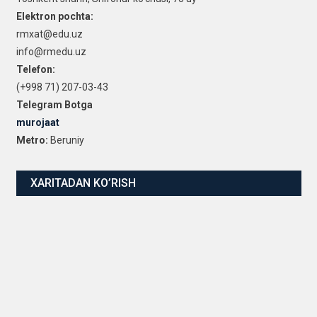
Elektron pochta:
rmxat@edu.uz
info@rmedu.uz
Telefon:
(+998 71) 207-03-43
Telegram Botga
murojaat
Metro:
Beruniy
XARITADAN KO’RISH