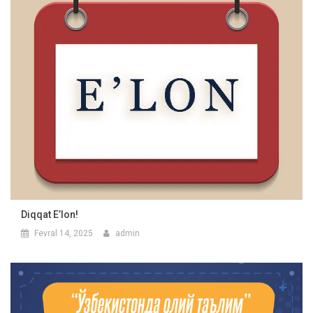
Diqqat E’lon!
Fevral 14, 2025
admin