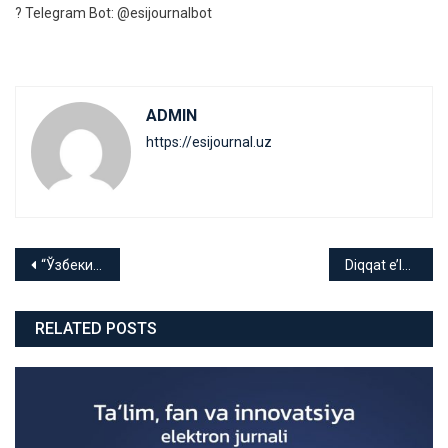
? Telegram Bot: @esijournalbot
ADMIN
https://esijournal.uz
Post
“Ўзбекистонда олий таълим” jurnali yana maqolalar tanlovini eʼlon qiladi!
Diqqat e’lon!
menyusi
RELATED POSTS