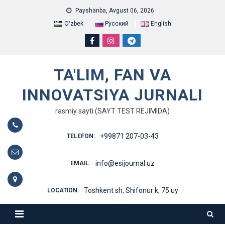
Skip
Payshanba, Avgust 06, 2026
to
Oʻzbek
Русский
English
content
TA'LIM, FAN VA
INNOVATSIYA JURNALI
rasmiy sayti (SAYT TEST REJIMIDA)
+99871 207-03-43
TELEFON:
info@esijournal.uz
EMAIL:
Toshkent sh, Shifonur k, 75 uy
LOCATION: