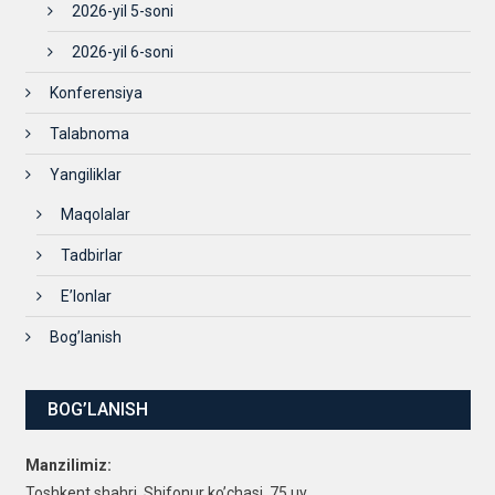
2026-yil 5-soni
2026-yil 6-soni
Konferensiya
Talabnoma
Yangiliklar
Maqolalar
Tadbirlar
E’lonlar
Bog’lanish
BOG’LANISH
Manzilimiz:
Toshkent shahri, Shifonur ko’chasi, 75 uy