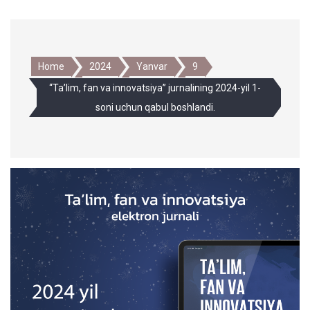
Home
2024
Yanvar
9
“Ta’lim, fan va innovatsiya” jurnalining 2024-yil 1-
soni uchun qabul boshlandi.