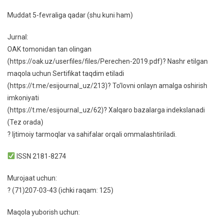
Muddat 5-fevraliga qadar (shu kuni ham)
Jurnal:
OAK tomonidan tan olingan
(https://oak.uz/userfiles/files/Perechen-2019.pdf)? Nashr etilgan
maqola uchun Sertifikat taqdim etiladi
(https://t.me/esijournal_uz/213)? To’lovni onlayn amalga oshirish
imkoniyati
(https://t.me/esijournal_uz/62)? Xalqaro bazalarga indekslanadi
(Tez orada)
? Ijtimoiy tarmoqlar va sahifalar orqali ommalashtiriladi.
ISSN 2181-8274
Murojaat uchun:
? (71)207-03-43 (ichki raqam: 125)
Maqola yuborish uchun: