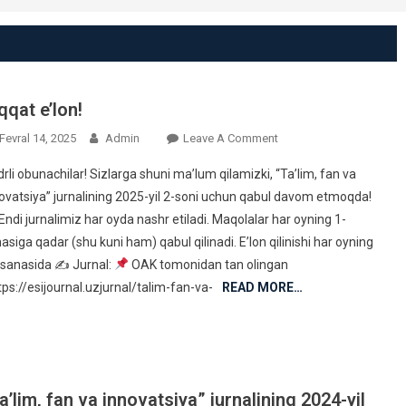
qqat e’lon!
On
Fevral 14, 2025
Admin
Leave A Comment
Diqqat
rli obunachilar! Sizlarga shuni ma’lum qilamizki, “Ta’lim, fan va
E’lon!
ovatsiya” jurnalining 2025-yil 2-soni uchun qabul davom etmoqda!
Endi jurnalimiz har oyda nashr etiladi. Maqolalar har oyning 1-
asiga qadar (shu kuni ham) qabul qilinadi. E’lon qilinishi har oyning
-sanasida ✍
Jurnal:
OAK tomonidan tan olingan
tps://esijournal.uzjurnal/talim-fan-va-
READ MORE…
a’lim, fan va innovatsiya” jurnalining 2024-yil