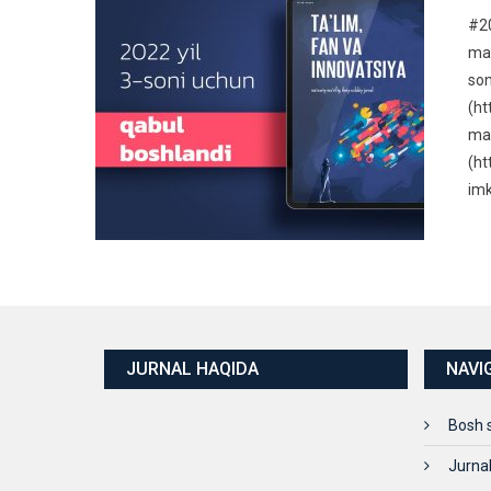
#20
ma’
son
(ht
maq
(ht
im
JURNAL HAQIDA
NAVI
Bosh 
Jurna