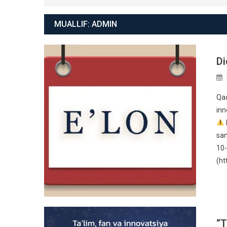
MUALLIF:
ADMIN
Di
Qad
inn
san
10
(ht
“T