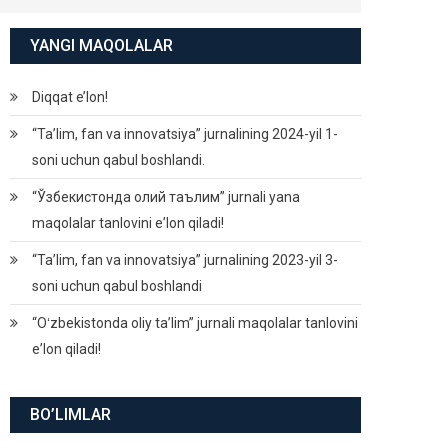
YANGI MAQOLALAR
Diqqat e’lon!
“Ta’lim, fan va innovatsiya” jurnalining 2024-yil 1-
soni uchun qabul boshlandi.
“Ўзбекистонда олий таълим” jurnali yana
maqolalar tanlovini eʼlon qiladi!
“Ta’lim, fan va innovatsiya” jurnalining 2023-yil 3-
soni uchun qabul boshlandi
“Oʻzbekistonda oliy taʼlim” jurnali maqolalar tanlovini
eʼlon qiladi!
BO’LIMLAR