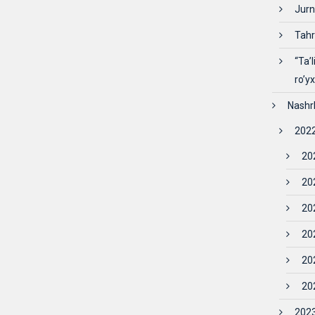
Jurn
Tahr
“Ta’
ro’y
Nashr
2022
202
202
202
202
202
202
2023