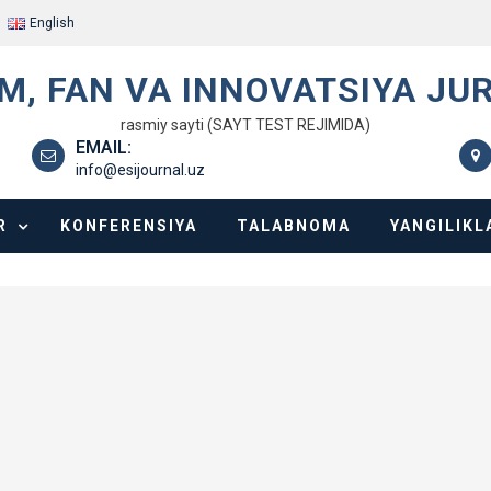
English
IM, FAN VA INNOVATSIYA JU
rasmiy sayti (SAYT TEST REJIMIDA)
EMAIL:
info@esijournal.uz
R
KONFERENSIYA
TALABNOMA
YANGILIKL