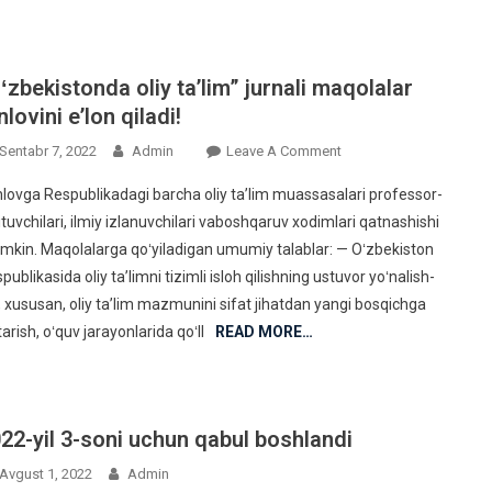
ʻzbekistonda oliy taʼlim” jurnali maqolalar
nlovini eʼlon qiladi!
On
Sentabr 7, 2022
Admin
Leave A Comment
“Oʻzbekistonda
lovga Respublikadagi barcha oliy taʼlim muassasalari professor-
Oliy
ituvchilari, ilmiy izlanuvchilari vaboshqaruv xodimlari qatnashishi
Taʼlim”
kin. Maqolalarga qoʻyiladigan umumiy talablar: — Oʻzbekiston
Jurnali
publikasida oliy taʼlimni tizimli isloh qilishning ustuvor yoʻnalish-
Maqolalar
Tanlovini
i, xususan, oliy taʼlim mazmunini sifat jihatdan yangi bosqichga
Eʼlon
tarish, oʻquv jarayonlarida qoʻll
READ MORE…
Qiladi!
22-yil 3-soni uchun qabul boshlandi
Avgust 1, 2022
Admin