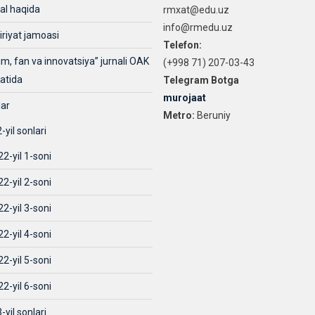
al haqida
rmxat@edu.uz
info@rmedu.uz
iriyat jamoasi
Telefon:
lim, fan va innovatsiya” jurnali OAK
(+998 71) 207-03-43
xatida
Telegram Botga
murojaat
lar
Metro:
Beruniy
-yil sonlari
2-yil 1-soni
2-yil 2-soni
2-yil 3-soni
2-yil 4-soni
2-yil 5-soni
2-yil 6-soni
-yil sonlari