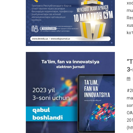
xod
mum
Res
xus
koʻ
“T
3-
#20
ma’
son
OAK
201
(ht