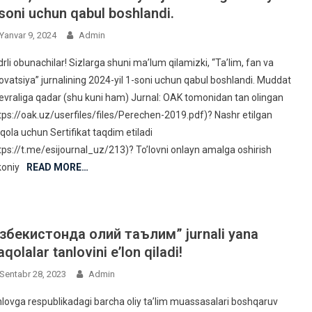
soni uchun qabul boshlandi.
Yanvar 9, 2024
Admin
rli obunachilar! Sizlarga shuni ma’lum qilamizki, “Ta’lim, fan va
ovatsiya” jurnalining 2024-yil 1-soni uchun qabul boshlandi. Muddat
evraliga qadar (shu kuni ham) Jurnal: OAK tomonidan tan olingan
tps://oak.uz/userfiles/files/Perechen-2019.pdf)? Nashr etilgan
ola uchun Sertifikat taqdim etiladi
tps://t.me/esijournal_uz/213)? To’lovni onlayn amalga oshirish
oniy
READ MORE…
збекистонда олий таълим” jurnali yana
qolalar tanlovini eʼlon qiladi!
Sentabr 28, 2023
Admin
lovga respublikadagi barcha oliy taʼlim muassasalari boshqaruv