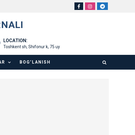
RNALI
LOCATION:
Toshkent sh, Shifonur k, 75 uy
AR
BOG’LANISH