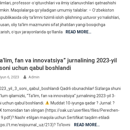
imlari, professor-oʻqituvchilari va ilmiy izlanuvchilari qatnashishi
kin. Maqolalarga qoʻyiladigan umumiy talablar: – Oʻzbekiston
publikasida oliy taʼlimni tizimli isloh qilishning ustuvor yoʻnalishlari,
usan, oliy taʼlim mazmunini sifat jihatdan yangi bosqichga
tarish, oʻquv jarayonlarida qoʻllanila
READ MORE…
a’lim, fan va innovatsiya” jurnalining 2023-yil
soni uchun qabul boshlandi
Iyun 6, 2023
Admin
23_yil_3_soni_qabul_boshlandi Qadrli obunachilar! Sizlarga shuni
lum qilamizki, “Ta’lim, fan va innovatsiya” jurnalining 2023-yil 3-
i uchun qabul boshlandi.
Muddat 10-iyunga qadar ? Jurnal: ?
 tomonidan tan olingan (https://oak.uz/userfiles/files/Perechen-
9.pdf)? Nashr etilgan maqola uchun Sertifikat taqdim etiladi
tps://t.me/esijournal_uz/213)? To’lovni
READ MORE…