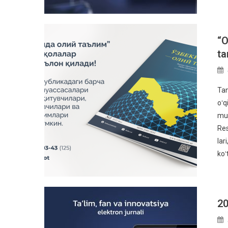
“O
ta
Tan
oʻq
mum
Res
lar
koʻ
20