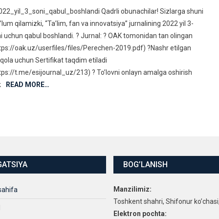
22_yil_3_soni_qabul_boshlandi Qadrli obunachilar! Sizlarga shuni
lum qilamizki, “Ta’lim, fan va innovatsiya” jurnalining 2022 yil 3-
i uchun qabul boshlandi. ? Jurnal: ? OAK tomonidan tan olingan
tps://oak.uz/userfiles/files/Perechen-2019.pdf) ?Nashr etilgan
ola uchun Sertifikat taqdim etiladi
tps://t.me/esijournal_uz/213) ? To’lovni onlayn amalga oshirish
k
READ MORE…
GATSIYA
BOG’LANISH
Manzilimiz:
sahifa
Toshkent shahri, Shifonur ko’chasi
l
Elektron pochta: