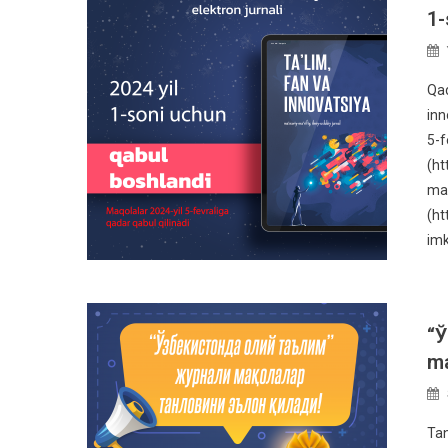
1-
Qad
inn
5-f
(ht
maq
(ht
imk
“Ў
ma
Tan