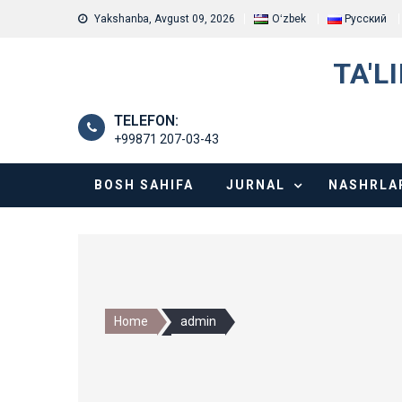
Skip
Yakshanba, Avgust 09, 2026
Oʻzbek
Русский
to
content
TA'L
TELEFON:
+99871 207-03-43
BOSH SAHIFA
JURNAL
NASHRLA
Home
admin