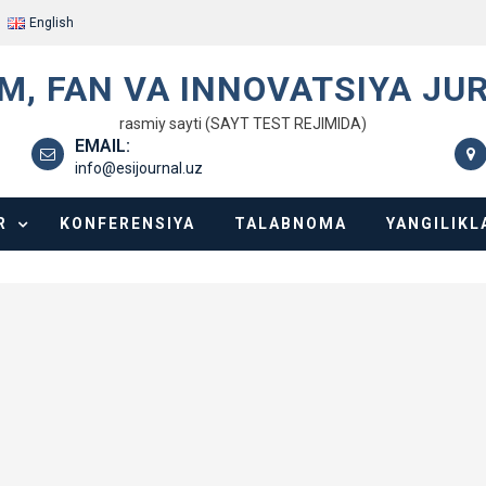
English
IM, FAN VA INNOVATSIYA JU
rasmiy sayti (SAYT TEST REJIMIDA)
EMAIL:
info@esijournal.uz
R
KONFERENSIYA
TALABNOMA
YANGILIKL