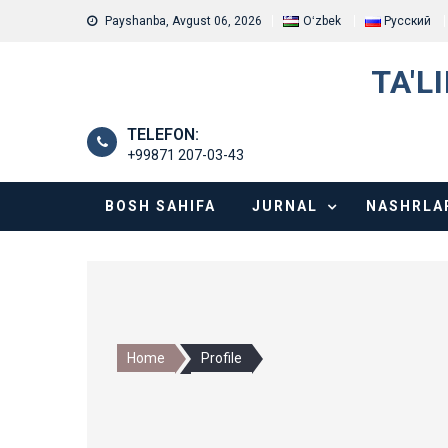
Skip
Payshanba, Avgust 06, 2026
Oʻzbek
Русский
to
content
TA'L
TELEFON:
+99871 207-03-43
BOSH SAHIFA
JURNAL
NASHRLA
Home
Profile