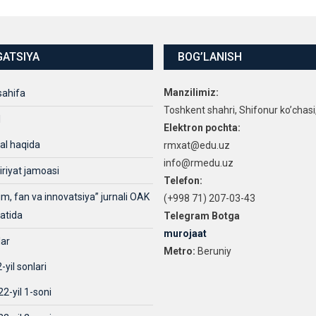
GATSIYA
BOG’LANISH
Manzilimiz:
sahifa
Toshkent shahri, Shifonur ko’chasi
l
Elektron pochta:
al haqida
rmxat@edu.uz
info@rmedu.uz
iriyat jamoasi
Telefon:
lim, fan va innovatsiya” jurnali OAK
(+998 71) 207-03-43
xatida
Telegram Botga
murojaat
lar
Metro:
Beruniy
-yil sonlari
2-yil 1-soni