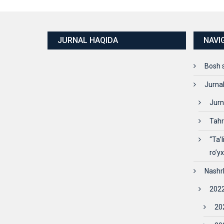
JURNAL HAQIDA
NAVI
Bosh 
Jurna
Jurn
Tahr
“Ta’
ro’y
Nashr
2022
202