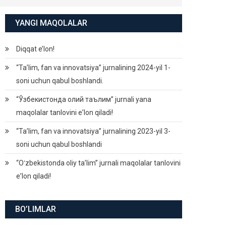
YANGI MAQOLALAR
Diqqat e’lon!
“Ta’lim, fan va innovatsiya” jurnalining 2024-yil 1-
soni uchun qabul boshlandi.
“Ўзбекистонда олий таълим” jurnali yana
maqolalar tanlovini eʼlon qiladi!
“Ta’lim, fan va innovatsiya” jurnalining 2023-yil 3-
soni uchun qabul boshlandi
“Oʻzbekistonda oliy taʼlim” jurnali maqolalar tanlovini
eʼlon qiladi!
BO’LIMLAR