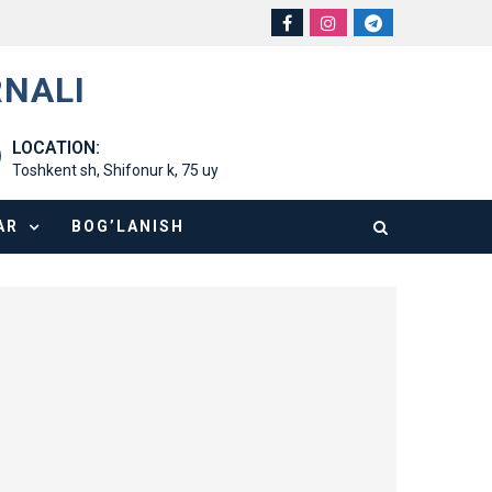
RNALI
LOCATION:
Toshkent sh, Shifonur k, 75 uy
AR
BOG’LANISH