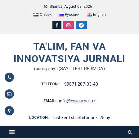
Skip
Shanba, Avgust 08, 2026
to
Oʻzbek
Русский
English
content
TA'LIM, FAN VA
INNOVATSIYA JURNALI
rasmiy sayti (SAYT TEST REJIMIDA)
+99871 207-03-43
TELEFON:
info@esijournal.uz
EMAIL:
Toshkent sh, Shifonur k, 75 uy
LOCATION: