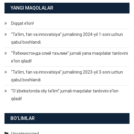
YANGI MAQOLALAR
Diqqat e’lon!
“Ta’lim, fan va innovatsiya” jurnalining 2024-yil 1-soni uchun
qabul boshlandi.
“Ўзбекистонда олий таълим” jurnali yana maqolalar tanlovini
eʼlon qiladi!
“Ta’lim, fan va innovatsiya” jurnalining 2023-yil 3-soni uchun
qabul boshlandi
“Oʻzbekistonda oliy taʼlim” jurnali maqolalar tanlovini eʼlon
qiladi!
BO’LIMLAR
Uncategorized