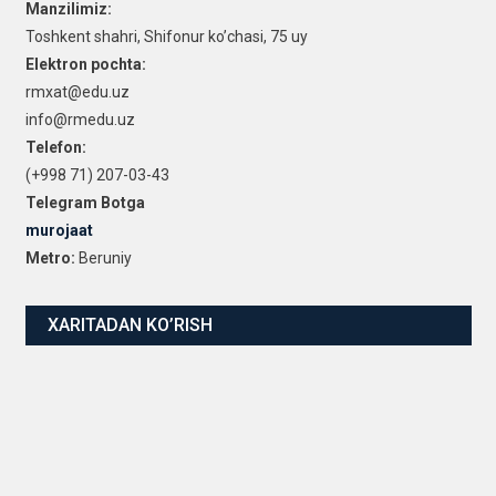
Manzilimiz:
Toshkent shahri, Shifonur ko’chasi, 75 uy
Elektron pochta:
rmxat@edu.uz
info@rmedu.uz
Telefon:
(+998 71) 207-03-43
Telegram Botga
murojaat
Metro:
Beruniy
XARITADAN KO’RISH